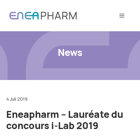
Aller
au
Menu
contenu
News
4 Juil 2019
Eneapharm – Lauréate du
concours i-Lab 2019